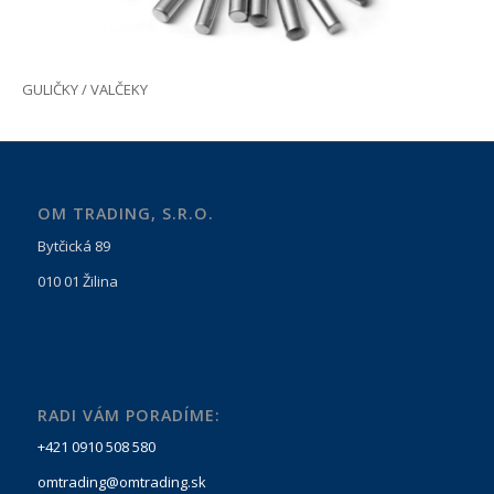
GULIČKY / VALČEKY
OM TRADING, S.R.O.
Bytčická 89
010 01 Žilina
RADI VÁM PORADÍME:
+421 0910 508 580
omtrading@omtrading.sk